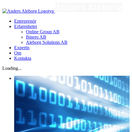
Fortsätt
till
innehållet
Entreprenör
Erfarenheter
Online Group AB
Binero AB
Aleborg Solutions AB
Expertis
Om
Kontakta
Loading...